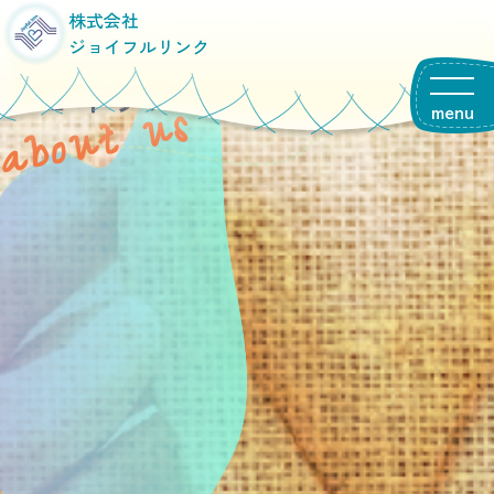
about
株式会社
ジョイフルリンク
ジョイフルリンクとは
about us
menu